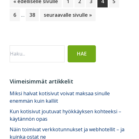
Siirry
Sivu
Sivu
Sivu
Sivu
Sivu
«
edelliselle sivulle
1
2
3
4
5
Välisivut
Sivu
Sivu
Siirry
6
…
38
seuraavalle sivulle »
jätetty
Ensisijainen
pois
sivupalkki
Viimeisimmät artikkelit
Miksi halvat kotisivut voivat maksaa sinulle
enemmän kuin kalliit
Kun kotisivut joutuvat hyökkäyksen kohteeksi –
käytännön opas
Näin toimivat verkkotunnukset ja webhotellit – ja
kuinka ostat ne