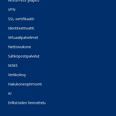
WordPress ylläpito
VPN
SSL-sertifikaatti
Identiteettivahti
Virtuaalipalvelimet
Nettisivukone
Sähköpostipalvelut
M365
Verkkolevy
Hakukoneoptimointi
AI
Erillistöiden hinnoittelu