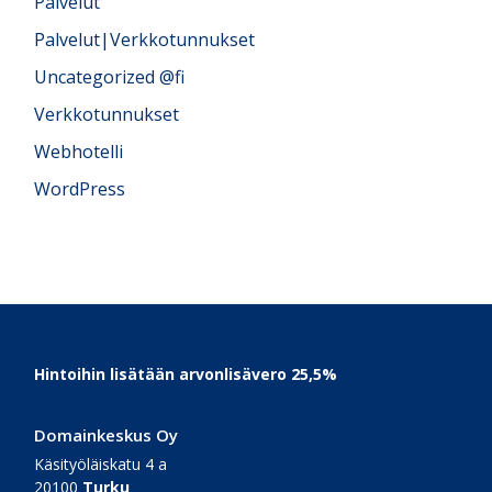
Palvelut
Palvelut|Verkkotunnukset
Uncategorized @fi
Verkkotunnukset
Webhotelli
WordPress
Footer
Hintoihin lisätään arvonlisävero 25,5%
Domainkeskus Oy
Käsityöläiskatu 4 a
20100
Turku