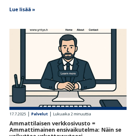
Lue lisää »
|
|
17.7.2025
Palvelut
Lukuaika
2
minuuttia
Ammattilaisen verkkosivusto =
Ammattimainen ensivaikutelma: Näin se
vaikuttaa uskottavuuteesi