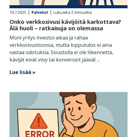
|
|
10.7.2025
Palvelut
Lukuaika
2
minuuttia
Onko verkkosivusi kävijöitä karkottava?
Älä huoli – ratkaisuja on olemassa
Moni yritys investoi aikaa ja rahaa
verkkosivustoonsa, mutta lopputulos ei aina
vastaa odotuksia. Sivustolla ei ole liikennettä,
kävijät eivät viivy tai konversiot jäävät ...
Lue lisää »