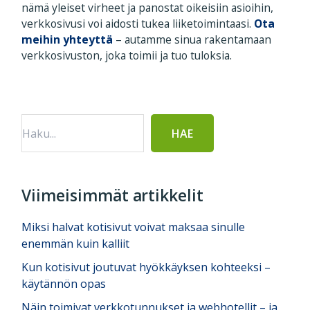
nämä yleiset virheet ja panostat oikeisiin asioihin,
verkkosivusi voi aidosti tukea liiketoimintaasi.
Ota
meihin yhteyttä
– autamme sinua rakentamaan
verkkosivuston, joka toimii ja tuo tuloksia.
Ensisijainen
sivupalkki
Viimeisimmät artikkelit
Miksi halvat kotisivut voivat maksaa sinulle
enemmän kuin kalliit
Kun kotisivut joutuvat hyökkäyksen kohteeksi –
käytännön opas
Näin toimivat verkkotunnukset ja webhotellit – ja