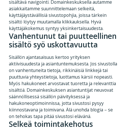
sisältävä navigointi. Domainkeskuksella autamme
asiakkaitamme suunnittelemaan selkeitä,
käyttäjäystävällisiä sivustopohjia, joissa tärkein
sisältö löytyy muutamalla klikkauksella. Hyvä
käyttäjäkokemus syntyy yksinkertaisuudesta.
Vanhentunut tai puutteellinen
sisältö syö uskottavuutta
Sisällön ajantasaisuus kertoo yrityksen
aktiivisuudesta ja asiantuntemuksesta. Jos sivustolla
on vanhentuneita tietoja, rikkinäisiä linkkejä tai
puuttuvia yhteystietoja, luottamus kärsii nopeasti.
Myös hakukoneet arvostavat tuoretta ja relevanttia
sisältöä. Domainkeskuksen asiantuntijat neuvovat
säännöllisessä sisällön päivityksessä ja
hakukoneoptimoinnissa, jotta sivustosi pysyy
kiinnostavana ja toimivana. Älä unohda blogia – se
on tehokas tapa pitää sivustosi elävänä.
Selkeä toimintakehotus