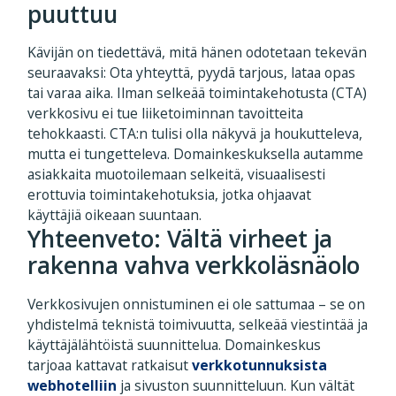
puuttuu
Kävijän on tiedettävä, mitä hänen odotetaan tekevän
seuraavaksi: Ota yhteyttä, pyydä tarjous, lataa opas
tai varaa aika. Ilman selkeää toimintakehotusta (CTA)
verkkosivu ei tue liiketoiminnan tavoitteita
tehokkaasti. CTA:n tulisi olla näkyvä ja houkutteleva,
mutta ei tungetteleva. Domainkeskuksella autamme
asiakkaita muotoilemaan selkeitä, visuaalisesti
erottuvia toimintakehotuksia, jotka ohjaavat
käyttäjiä oikeaan suuntaan.
Yhteenveto: Vältä virheet ja
rakenna vahva verkkoläsnäolo
Verkkosivujen onnistuminen ei ole sattumaa – se on
yhdistelmä teknistä toimivuutta, selkeää viestintää ja
käyttäjälähtöistä suunnittelua. Domainkeskus
tarjoaa kattavat ratkaisut
verkkotunnuksista
webhotelliin
ja sivuston suunnitteluun. Kun vältät