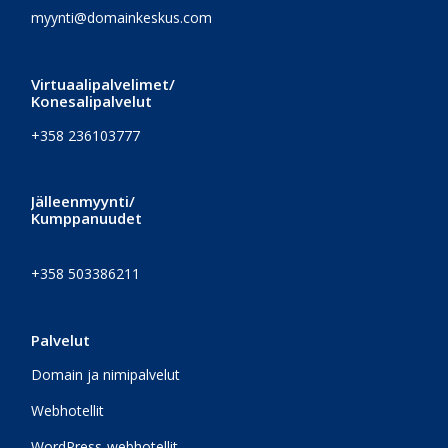
myynti@domainkeskus.com
Virtuaalipalvelimet/
Konesalipalvelut
+358 236103777
Jälleenmyynti/
Kumppanuudet
+358 503386211
Palvelut
Domain ja nimipalvelut
Webhotellit
WordPress-webhotellit