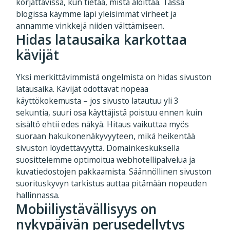
korjattavissa, kun tietää, mistä aloittaa. Tässä
blogissa käymme läpi yleisimmät virheet ja
annamme vinkkejä niiden välttämiseen.
Hidas latausaika karkottaa
kävijät
Yksi merkittävimmistä ongelmista on hidas sivuston
latausaika. Kävijät odottavat nopeaa
käyttökokemusta – jos sivusto latautuu yli 3
sekuntia, suuri osa käyttäjistä poistuu ennen kuin
sisältö ehtii edes näkyä. Hitaus vaikuttaa myös
suoraan hakukonenäkyvyyteen, mikä heikentää
sivuston löydettävyyttä. Domainkeskuksella
suosittelemme optimoitua webhotellipalvelua ja
kuvatiedostojen pakkaamista. Säännöllinen sivuston
suorituskyvyn tarkistus auttaa pitämään nopeuden
hallinnassa.
Mobiiliystävällisyys on
nykypäivän perusedellytys