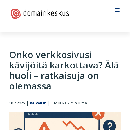
Hyppää
Hyppää
Hyppää
pääsisältöön
ensisijaiseen
alatunnisteeseen
sivupalkkiin
Domainkeskus
Onko verkkosivusi
kävijöitä karkottava? Älä
huoli – ratkaisuja on
olemassa
|
|
10.7.2025
Palvelut
Lukuaika
2
minuuttia