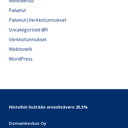
Meiliteenus
Palvelut
Palvelut|Verkkotunnukset
Uncategorized @fi
Verkkotunnukset
Webhotelli
WordPress
Footer
Hintoihin lisätään arvonlisävero 25,5%
Domainkeskus Oy