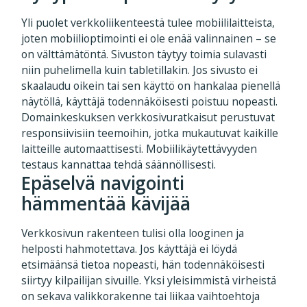
Yli puolet verkkoliikenteestä tulee mobiililaitteista,
joten mobiilioptimointi ei ole enää valinnainen – se
on välttämätöntä. Sivuston täytyy toimia sulavasti
niin puhelimella kuin tabletillakin. Jos sivusto ei
skaalaudu oikein tai sen käyttö on hankalaa pienellä
näytöllä, käyttäjä todennäköisesti poistuu nopeasti.
Domainkeskuksen verkkosivuratkaisut perustuvat
responsiivisiin teemoihin, jotka mukautuvat kaikille
laitteille automaattisesti. Mobiilikäytettävyyden
testaus kannattaa tehdä säännöllisesti.
Epäselvä navigointi
hämmentää kävijää
Verkkosivun rakenteen tulisi olla looginen ja
helposti hahmotettava. Jos käyttäjä ei löydä
etsimäänsä tietoa nopeasti, hän todennäköisesti
siirtyy kilpailijan sivuille. Yksi yleisimmistä virheistä
on sekava valikkorakenne tai liikaa vaihtoehtoja