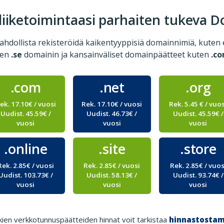
 liiketoimintaasi parhaiten tukeva 
dollista rekisteröidä kaikentyyppisiä domainnimiä, kuten 
sen
.se
domainin ja kansainväliset domainpäätteet kuten
.c
.com
.net
.org
ek. 17.10€ / vuosi
Rek. 17.10€ / vuosi
Rek. 5.45 € / vuo
Uudist. 45.59€ /
Uudist. 46.73€ /
Uudist. 45.59€ /
vuosi
vuosi
vuosi
.online
.site
.store
Rek. 2.85€ / vuosi
Rek. 2.85€ / vuosi
Rek. 2.85€ / vuos
Uudist. 103.73€ /
Uudist. 58.13€ /
Uudist. 93.74€ /
vuosi
vuosi
vuosi
kien verkkotunnuspäätteiden hinnat voit tarkistaa
hinnastosta