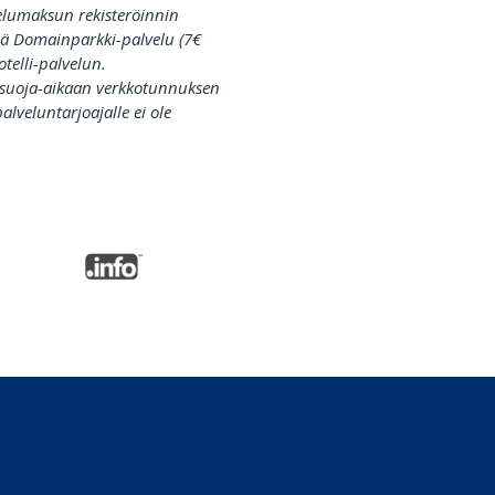
velumaksun rekisteröinnin
ssä Domainparkki-palvelu (7€
telli-palvelun.
 suoja-aikaan verkkotunnuksen
lveluntarjoajalle ei ole