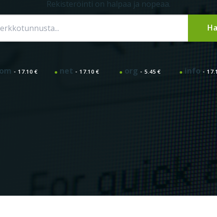
Rekisteröinti on halpaa ja nopeaa.
com
net
org
info
17.10 €
17.10 €
5.45 €
17.