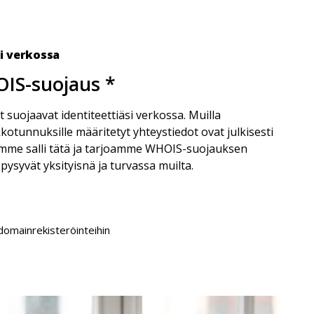
si verkossa
IS-suojaus *
 suojaavat identiteettiäsi verkossa. Muilla
kkotunnuksille määritetyt yhteystiedot ovat julkisesti
emme salli tätä ja tarjoamme WHOIS-suojauksen
i pysyvät yksityisnä ja turvassa muilta.
 domainrekisteröinteihin