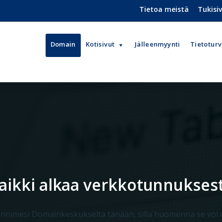
Tietoa meistä
Tukisi
Domain
Kotisivut
Jälleenmyynti
Tietotur
aikki alkaa verkko­tunnukses
nnimesi Domainkeskukselta tänään, sillä huomenna se voi o