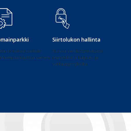
mainparkki
Siirtolukon hallinta
ta domainisi parkkiin
Turvaa verkkotunnuksesi
öhempää käyttöä varten.
mahdollisilta huijaus- ja
varkausyrityksiltä.