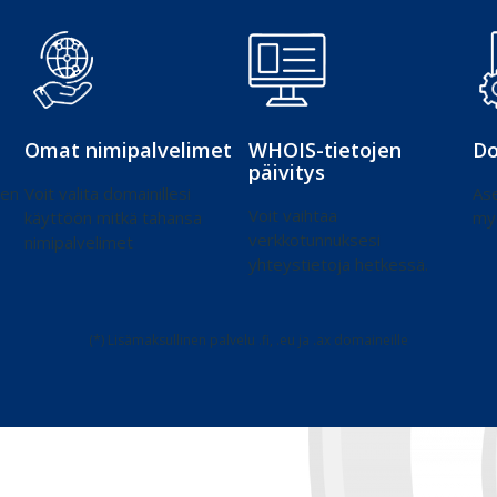
Omat nimipalvelimet
WHOIS-tietojen
Do
päivitys
den
Voit valita domainillesi
Ase
Voit vaihtaa
käyttöön mitkä tahansa
my
verkkotunnuksesi
nimipalvelimet
yhteystietoja hetkessä.
(*) Lisämaksullinen palvelu .fi, .eu ja .ax domaineille