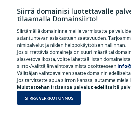
Siirrä domainisi luotettavalle palv
tilaamalla Domainsiirto!
Siirtämällä domaininne meille varmistatte palveluid
asiantuntevan asiakastuen saatavuuden. Tarjoamm
nimipalvelut ja niiden helppokäyttöisen hallinnan.
Jos siirrettäviä domaineja on suuri määrä tai domaini
alasvetovalikosta, voitte lähettää listan domaineista
siirto-/välittäjänvaihtoavaimista osoitteeseen
info
Välittäjän vaihtoavaimen saatte domainin edelliseltä 
Jos tarvitsette apua siirron kanssa, autamme miele
Muistattehan irtisanoa palvelut edelliseltä pal
SIIRRÄ VERKKOTUNNUS