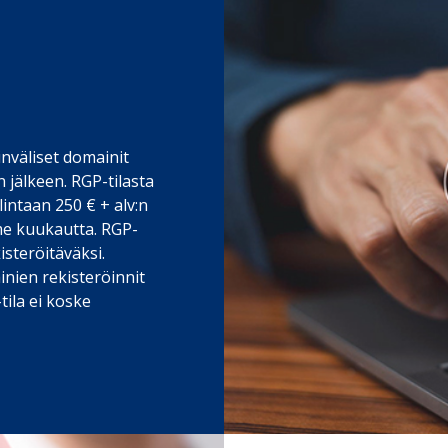
nväliset domainit
 jälkeen. RGP-tilasta
intaan 250 € + alv:n
me kuukautta. RGP-
steröitäväksi.
inien rekisteröinnit
tila ei koske