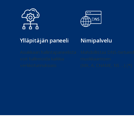
Ylläpitäjän paneeli
Nimipalvelu
Asiakkaan hallintapaneelista
Mahdollistaa DNS-tietuei
voit hallinnoida kaikkia
muokkaamisen
verkkotunnuksiasi.
(MX, A, CNAME, NS …) (*)