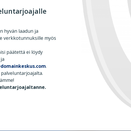
eluntarjoajalle
en hyvän laadun ja
e verkkotunnuksille myös
si päätettä ei löydy
 ja
@domainkeskus.com
.
palveluntarjoajalta.
llämme!
veluntarjoajaltanne.