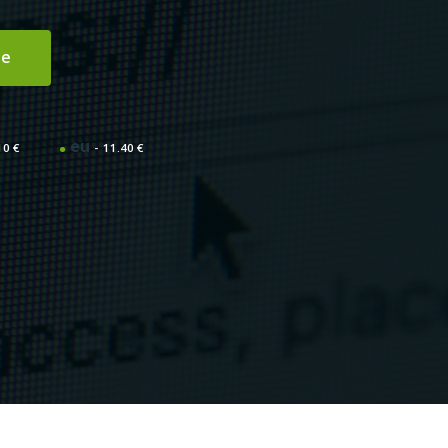
eu
10 €
11.40 €