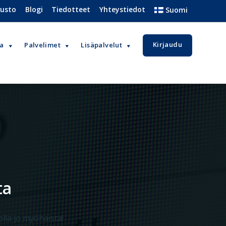
vusto
Blogi
Tiedotteet
Yhteystiedot
Suomi
Kirjaudu
va
Palvelimet
Lisäpalvelut
ta
lla jo myöhäistä!