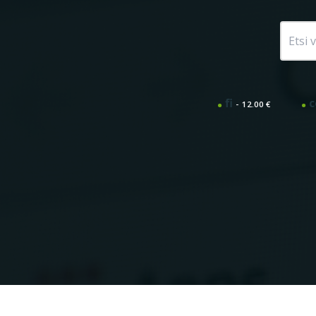
fi
12.00 €