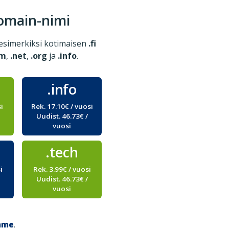
Domain-nimi
esimerkiksi kotimaisen
.fi
om
,
.net
,
.org
ja
.info
.
.info
si
Rek. 17.10€ / vuosi
Uudist. 46.73€ /
vuosi
.tech
i
Rek. 3.99€ / vuosi
Uudist. 46.73€ /
vuosi
mme
.