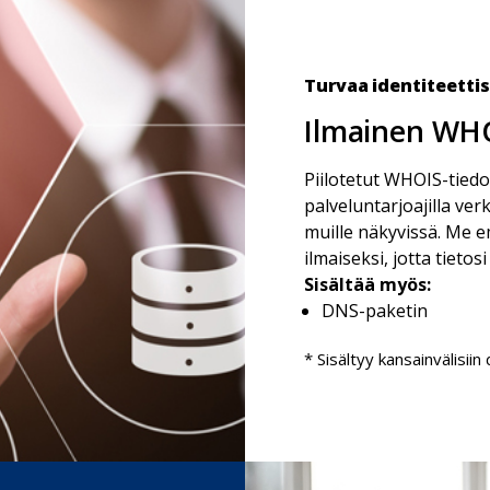
Turvaa identiteetti
Ilmainen WHO
Piilotetut WHOIS-tiedot
palveluntarjoajilla ver
muille näkyvissä. Me 
ilmaiseksi, jotta tietos
Sisältää myös:
DNS-paketin
* Sisältyy kansainvälisiin