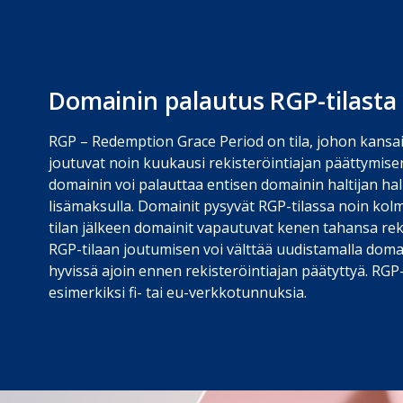
Domainin palautus RGP-tilasta
RGP – Redemption Grace Period on tila, johon kansai
joutuvat noin kuukausi rekisteröintiajan päättymisen
domainin voi palauttaa entisen domainin haltijan hall
lisämaksulla. Domainit pysyvät RGP-tilassa noin kol
tilan jälkeen domainit vapautuvat kenen tahansa reki
RGP-tilaan joutumisen voi välttää uudistamalla doma
hyvissä ajoin ennen rekisteröintiajan päätyttyä. RGP-
esimerkiksi fi- tai eu-verkkotunnuksia.