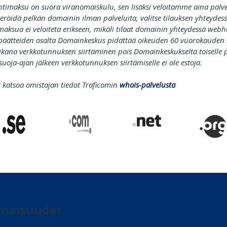
intimaksu on suora viranomaiskulu, sen lisäksi veloitamme aina pal
steröidä pelkän domainin ilman palveluita, valitse tilauksen yhteyde
umaksua ei veloiteta erikseen, mikäli tilaat domainin yhteydessä webho
päätteiden osalta Domainkeskus pidättää oikeuden 60 vuorokauden
aikana verkkotunnuksen siirtäminen pois Domainkeskukselta toiselle pa
oja-ajan jälkeen verkkotunnuksen siirtämiselle ei ole estoja.
t katsoa omistajan tiedot Traficomin
whois-palvelusta
inaisuudet