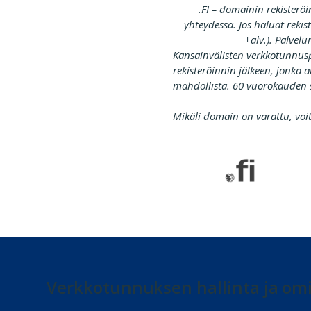
.FI – domainin rekisterö
yhteydessä. Jos haluat reki
+alv.). Palvel
Kansainvälisten verkkotunnus
rekisteröinnin jälkeen, jonka 
mahdollista. 60 vuorokauden su
Mikäli domain on varattu, voi
Verkkotunnuksen hallinta ja om