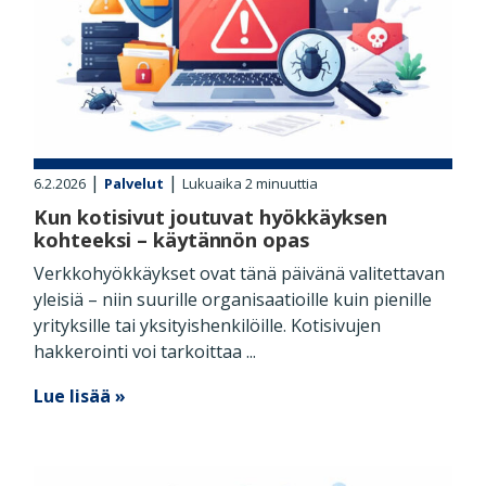
|
|
6.2.2026
Palvelut
Lukuaika
2
minuuttia
Kun kotisivut joutuvat hyökkäyksen
kohteeksi – käytännön opas
Verkkohyökkäykset ovat tänä päivänä valitettavan
yleisiä – niin suurille organisaatioille kuin pienille
yrityksille tai yksityishenkilöille. Kotisivujen
hakkerointi voi tarkoittaa ...
Lue lisää »