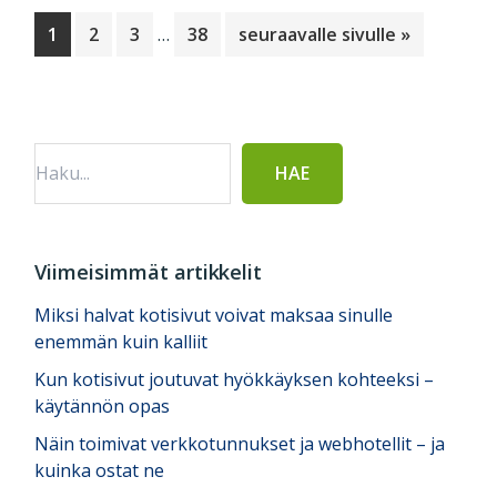
Välisivut
Sivu
Sivu
Sivu
Sivu
Siirry
1
2
3
…
38
seuraavalle sivulle »
jätetty
Ensisijainen
pois
sivupalkki
Viimeisimmät artikkelit
Miksi halvat kotisivut voivat maksaa sinulle
enemmän kuin kalliit
Kun kotisivut joutuvat hyökkäyksen kohteeksi –
käytännön opas
Näin toimivat verkkotunnukset ja webhotellit – ja
kuinka ostat ne