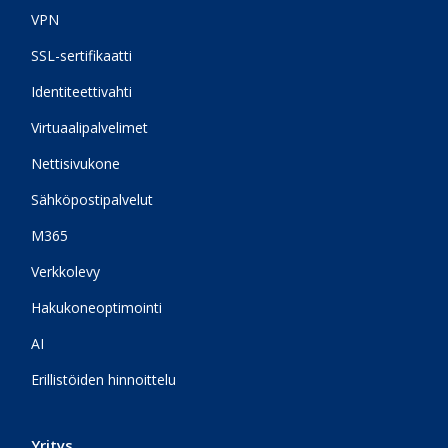
VPN
SSL-sertifikaatti
Identiteettivahti
Virtuaalipalvelimet
Nettisivukone
Sähköpostipalvelut
M365
Verkkolevy
Hakukoneoptimointi
AI
Erillistöiden hinnoittelu
Yritys