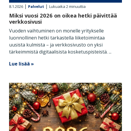
|
|
8.1.2026
Palvelut
Lukuaika
2
minuuttia
Miksi vuosi 2026 on oikea hetki päivittää
verkkosivusi
Vuoden vaihtuminen on monelle yritykselle
luonnollinen hetki tarkastella liiketoimintaa
uusista kulmista – ja verkkosivusto on yksi
tärkeimmistä digitaalisista kosketuspisteistä. ...
Lue lisää »