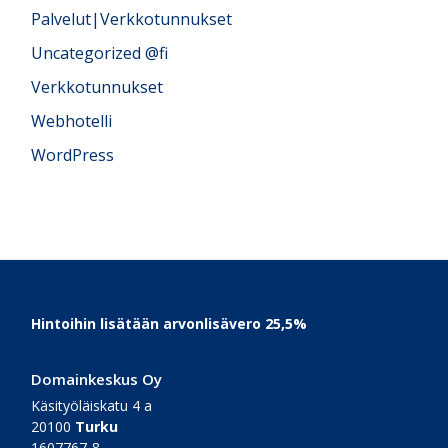
Palvelut|Verkkotunnukset
Uncategorized @fi
Verkkotunnukset
Webhotelli
WordPress
Footer
Hintoihin lisätään arvonlisävero 25,5%
Domainkeskus Oy
Käsityöläiskatu 4 a
20100
Turku
1607767-8