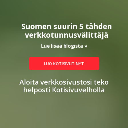
Suomen suurin 5 tähden
verkkotunnus­välittäjä
Lue lisää blogista »
LUO KOTISIVUT NYT
Aloita verkkosivustosi teko
helposti Kotisivuvelholla