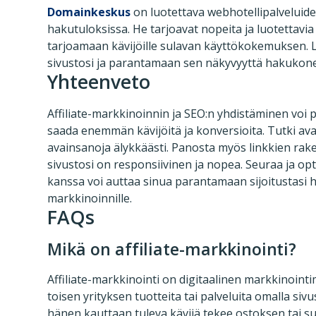
Domainkeskus
on luotettava webhotellipalveluide
hakutuloksissa. He tarjoavat nopeita ja luotettavia
tarjoamaan kävijöille sulavan käyttökokemuksen. 
sivustosi ja parantamaan sen näkyvyyttä hakukon
Yhteenveto
Affiliate-markkinoinnin ja SEO:n yhdistäminen voi p
saada enemmän kävijöitä ja konversioita. Tutki ava
avainsanoja älykkäästi. Panosta myös linkkien rake
sivustosi on responsiivinen ja nopea. Seuraa ja op
kanssa voi auttaa sinua parantamaan sijoitustasi ha
markkinoinnille.
FAQs
Mikä on affiliate-markkinointi?
Affiliate-markkinointi on digitaalinen markkinointi
toisen yrityksen tuotteita tai palveluita omalla siv
hänen kauttaan tuleva kävijä tekee ostoksen tai s