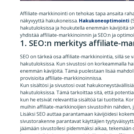
Affiliate-markkinointi on tehokas tapa ansaita rah
näkyvyyttä hakukoneissa.
Hakukoneoptimointi
(
hakutuloksissa ja houkutella enemmän kävijöitä siv
yhdistää affiliate-markkinoinnin ja SEO:n ja optim
1. SEO:n merkitys affiliate-m
SEO on tärkeä osa affiliate-markkinointia, sillä se 
hakutuloksissa. Kun sivustosi on korkeammalla h
enemmän kävijöitä. Tämä puolestaan lisää mahdol
provisioita affiliate-markkinoinnissa.
Kun sisältösi ja sivustosi ovat hakukoneystäväll
hakutuloksissa. Tämä tarkoittaa sitä, että potenti
kun he etsivät relevanttia sisältöä tai tuotteita. 
muihin affiliate-markkinoijien sivustoihin nähden, 
Lisäksi SEO auttaa parantamaan kävijöidesi kokemus
sivustorakenne parantavat käyttäjien tyytyväisyyttä
jäämään sivustollesi pidemmäksi aikaa, tekemään 