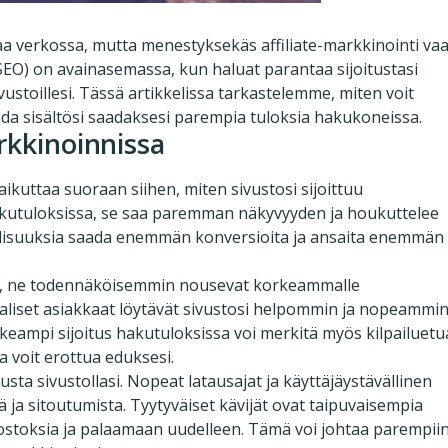
aa verkossa, mutta menestyksekäs affiliate-markkinointi vaa
SEO) on avainasemassa, kun haluat parantaa sijoitustasi
ustoillesi. Tässä artikkelissa tarkastelemme, miten voit
oida sisältösi saadaksesi parempia tuloksia hakukoneissa.
arkkinoinnissa
vaikuttaa suoraan siihen, miten sivustosi sijoittuu
akutuloksissa, se saa paremman näkyvyyden ja houkuttelee
lisuuksia saada enemmän konversioita ja ansaita enemmän
isiä, ne todennäköisemmin nousevat korkeammalle
aaliset asiakkaat löytävät sivustosi helpommin ja nopeammin
Korkeampi sijoitus hakutuloksissa voi merkitä myös kilpailuetu
ja voit erottua eduksesi.
ta sivustollasi. Nopeat latausajat ja käyttäjäystävällinen
 ja sitoutumista. Tyytyväiset kävijät ovat taipuvaisempia
ostoksia ja palaamaan uudelleen. Tämä voi johtaa parempii