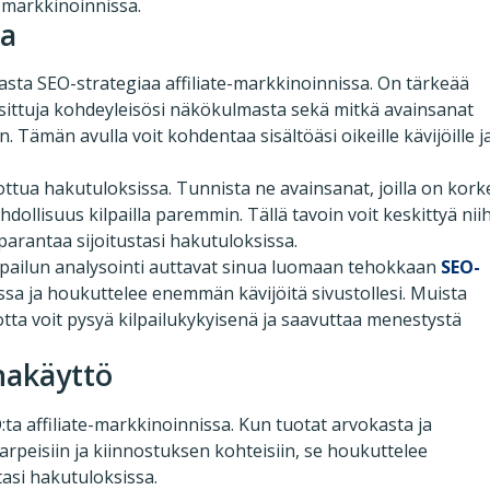
e-markkinoinnissa.
ua
sta SEO-strategiaa affiliate-markkinoinnissa. On tärkeää
uosittuja kohdeyleisösi näkökulmasta sekä mitkä avainsanat
hin. Tämän avulla voit kohdentaa sisältöäsi oikeille kävijöille j
rottua hakutuloksissa. Tunnista ne avainsanat, joilla on kork
ahdollisuus kilpailla paremmin. Tällä tavoin voit keskittyä nii
 parantaa sijoitustasi hakutuloksissa.
pailun analysointi auttavat sinua luomaan tehokkaan
SEO-
issa ja houkuttelee enemmän kävijöitä sivustollesi. Muista
jotta voit pysyä kilpailukykyisenä ja saavuttaa menestystä
anakäyttö
a affiliate-markkinoinnissa. Kun tuotat arvokasta ja
tarpeisiin ja kiinnostuksen kohteisiin, se houkuttelee
tasi hakutuloksissa.