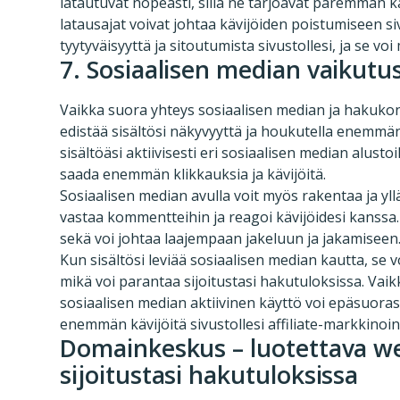
latautuvat nopeasti, sillä ne tarjoavat paremman k
latausajat voivat johtaa kävijöiden poistumiseen s
tyytyväisyyttä ja sitoutumista sivustollesi, ja se vo
7. Sosiaalisen median vaikutu
Vaikka suora yhteys sosiaalisen median ja hakukone
edistää sisältösi näkyvyyttä ja houkutella enemmän 
sisältöäsi aktiivisesti eri sosiaalisen median alusto
saada enemmän klikkauksia ja kävijöitä.
Sosiaalisen median avulla voit myös rakentaa ja yll
vastaa kommentteihin ja reagoi kävijöidesi kanssa.
sekä voi johtaa laajempaan jakeluun ja jakamiseen
Kun sisältösi leviää sosiaalisen median kautta, se 
mikä voi parantaa sijoitustasi hakutuloksissa. Vai
sosiaalisen median aktiivinen käyttö voi epäsuorast
enemmän kävijöitä sivustollesi affiliate-markkinoi
Domainkeskus – luotettava we
sijoitustasi hakutuloksissa