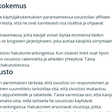
jäkokemus
 ja käyttäjäkokemuksen parantamisessa sivustollasi affiliate-
rmista, että ne ovat luontevasti osa sisältöä ja ohjaavat
nasemassa, jotta kävijät voivat löytää etsimänsä tiedon
tä se loogiseen järjestykseen, joka auttaa kävijöitä siirtymää
ustosi hakukonerankingeissa. Kun sisäiset linkit ovat hyvin
 sivustosi rakennetta ja aiheiden yhteyksiä. Tämä
i hakutuloksissa.
vusto
 on äärimmäisen tärkeää, että sivustosi on responsiivinen ja
ivinen suunnittelu tarkoittaa sitä, että sivustosi mukautuu
n älypuhelimille ja tableteille. Tämä varmistaa sen, että kävij
ta siitä, millä laitteella he sivustoasi käyttävät.
erankingeissa. Hakukoneet arvostavat sivustoja, jotka