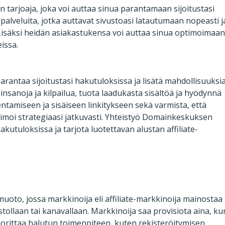
n tarjoaja, joka voi auttaa sinua parantamaan sijoitustasi
 palveluita, jotka auttavat sivustoasi latautumaan nopeasti j
Lisäksi heidän asiakastukensa voi auttaa sinua optimoimaa
eissa.
arantaa sijoitustasi hakutuloksissa ja lisätä mahdollisuuksi
insanoja ja kilpailua, tuota laadukasta sisältöä ja hyödynnä
ntamiseen ja sisäiseen linkitykseen sekä varmista, että
timoi strategiaasi jatkuvasti. Yhteistyö Domainkeskuksen
kutuloksissa ja tarjota luotettavan alustan affiliate-
muoto, jossa markkinoija eli affiliate-markkinoija mainostaa
ustollaan tai kanavallaan. Markkinoija saa provisiota aina, ku
uorittaa halutun toimenpiteen, kuten rekisteröitymisen.