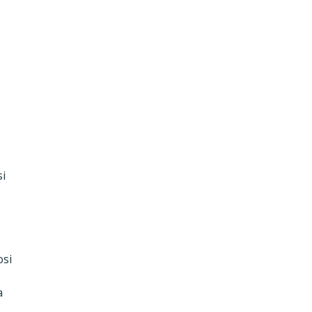
si
osi
a