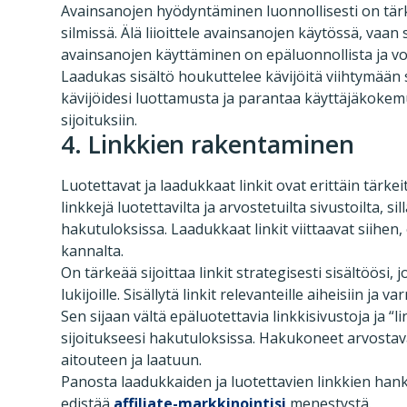
Avainsanojen hyödyntäminen luonnollisesti on tärk
silmissä. Älä liioittele avainsanojen käytössä, vaan s
avainsanojen käyttäminen on epäluonnollista ja voi
Laadukas sisältö houkuttelee kävijöitä viihtymään 
kävijöidesi luottamusta ja parantaa käyttäjäkokemu
sijoituksiin.
4. Linkkien rakentaminen
Luotettavat ja laadukkaat linkit ovat erittäin tärk
linkkejä luotettavilta ja arvostetuilta sivustoilta, si
hakutuloksissa. Laadukkaat linkit viittaavat siihen,
kannalta.
On tärkeää sijoittaa linkit strategisesti sisältöösi, 
lukijoille. Sisällytä linkit relevanteille aiheisiin ja
Sen sijaan vältä epäluotettavia linkkisivustoja ja “li
sijoitukseesi hakutuloksissa. Hakukoneet arvostavat 
aitouteen ja laatuun.
Panosta laadukkaiden ja luotettavien linkkien hanki
edistää
affiliate-markkinointisi
menestystä.