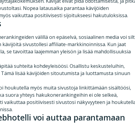
äyttäjäkokemuksen. Kävijät eivät pidä odottamisesta, ja pitk
ivustoltasi. Nopea latausaika parantaa kävijöiden
i myös vaikuttaa positiivisesti sijoitukseesi hakutuloksissa.
s
rankingeiden välillä on epäselvä, sosiaalinen media voi silt
kävijöitä sivustollesi affiliate-markkinoinnissa. Kun jaat
illa, se tavoittaa laajemman yleisön ja lisää mahdollisuuksia
äpitää suhteita kohdeyleisöösi. Osallistu keskusteluihin,
 Tämä lisää kävijöiden sitoutumista ja luottamusta sinuun
.
voi houkutella myös muita sivustoja linkittämään sisältöösi,
kka suora yhteys hakukonerankingeihin ei ole selkeä,
i vaikuttaa positiivisesti sivustosi näkyvyyteen ja houkutell
nnissa.
bhotelli voi auttaa parantamaan