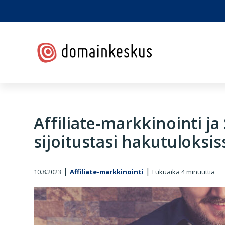
Hyppää
Hyppää
Hyppää
Hyppää
ensisijaiseen
pääsisältöön
ensisijaiseen
alatunnisteeseen
valikkoon
sivupalkkiin
Domainkeskus
Affiliate-markkinointi j
sijoitustasi hakutuloksis
|
|
10.8.2023
Affiliate-markkinointi
Lukuaika
4
minuuttia