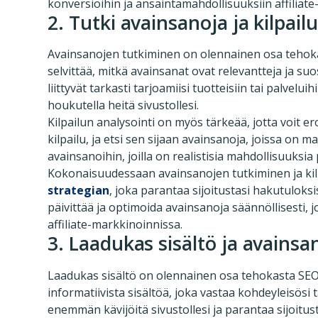
konversioihin ja ansaintamahdollisuuksiin affiliat
2. Tutki avainsanoja ja kilpail
Avainsanojen tutkiminen on olennainen osa tehoka
selvittää, mitkä avainsanat ovat relevantteja ja s
liittyvät tarkasti tarjoamiisi tuotteisiin tai palvelui
houkutella heitä sivustollesi.
Kilpailun analysointi on myös tärkeää, jotta voit e
kilpailu, ja etsi sen sijaan avainsanoja, joissa on m
avainsanoihin, joilla on realistisia mahdollisuuksia
Kokonaisuudessaan avainsanojen tutkiminen ja kil
strategian
, joka parantaa sijoitustasi hakutuloks
päivittää ja optimoida avainsanoja säännöllisesti, 
affiliate-markkinoinnissa.
3. Laadukas sisältö ja avains
Laadukas sisältö on olennainen osa tehokasta SEO:t
informatiivista sisältöä, joka vastaa kohdeyleisösi 
enemmän kävijöitä sivustollesi ja parantaa sijoitus