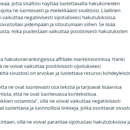
eää, jotta sisältösi näyttää luotettavalta hakukoneiden
ijoita ne luontevasti ja mielekkäästi sisältöösi. Liiallinen
 vaikuttaa negatiivisesti sijoitukseesi hakutuloksissa.
sivustollasi pidempään ja sitoutumaan siihen. Se lisää
sta, mikä puolestaan vaikuttaa positiivisesti hakutulosten
eitä hakukonerankingeissa affiliate-markkinoinnissa. Hanki
llä ne voivat vaikuttaa positiivisesti sijoitukseesi
 että sivustosi on arvokas ja luotettava resurssi kohdeyleisö
jotta ne ovat luontevasti osa tekstiä ja tarjoavat lisäarvoa
 varmista, että ne ovat luontevassa kontekstissa.
nkkien ostamista”, sillä ne voivat vaikuttaa negatiivisesti
luotettavia ja luonnollisia linkkejä, jotka osoittavat sivust
ntaan, sillä ne voivat parantaa sijoitustasi hakutuloksissa j