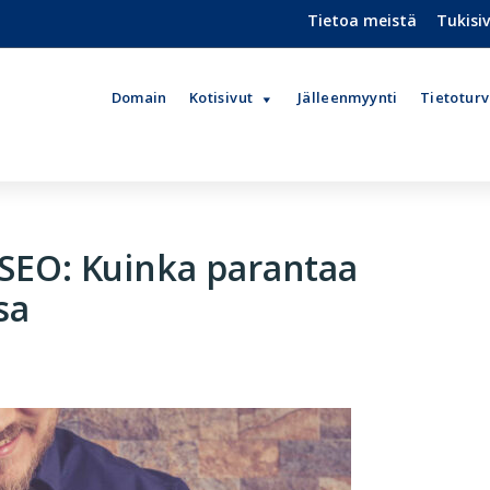
Tietoa meistä
Tukisi
Domain
Kotisivut
Jälleenmyynti
Tietotur
a SEO: Kuinka parantaa
sa