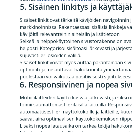
5. Sisäinen linkitys ja käyttä
Sisäiset linkit ovat tärkeitä kävijöiden navigoinnin
markkinoinnissa. Rakentaessasi sisäisiä linkkejä va
kävijöitä relevantteihin aiheisiin ja lisätietoon.
Selkeä ja helppokäyttöinen sivustorakenne on avai
helposti. Kategorisoi sisältöäsi järkevästi ja järjes
sujuvasti eri osioiden välillä.
Sisäiset linkit voivat myös auttaa parantamaan siv
optimoituja, ne auttavat hakukoneita ymmärtämään
puolestaan voi vaikuttaa positiivisesti sijoituksees
6. Responsiivinen ja nopea si
Mobiililaitteiden käyttö kasvaa jatkuvasti, ja siksi
toimii saumattomasti erilaisilla laitteilla. Responsi
automaattisesti eri näyttökokoille ja laitteille, kute
saavat aina optimaalisen käyttökokemuksen riippumat
Lisäksi nopea latausaika on tärkeä tekijä hakukon