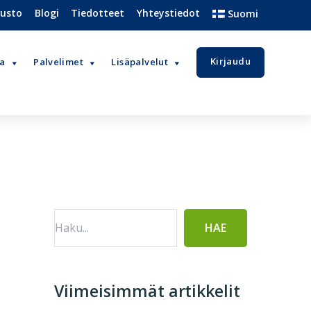
vusto
Blogi
Tiedotteet
Yhteystiedot
Suomi
Kirjaudu
va
Palvelimet
Lisäpalvelut
Ensisijainen
sivupalkki
Viimeisimmät artikkelit