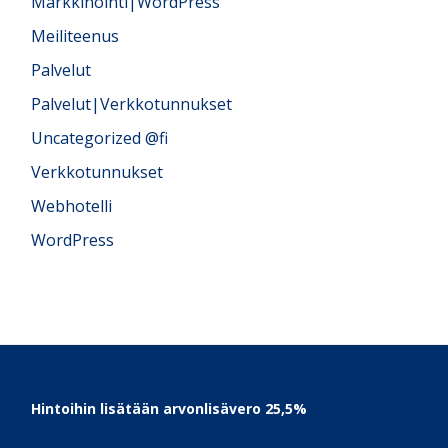
Markkinointi|WordPress
Meiliteenus
Palvelut
Palvelut|Verkkotunnukset
Uncategorized @fi
Verkkotunnukset
Webhotelli
WordPress
Footer
Hintoihin lisätään arvonlisävero 25,5%