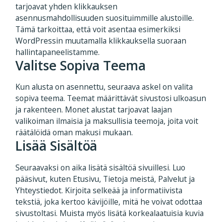
tarjoavat yhden klikkauksen
asennusmahdollisuuden suosituimmille alustoille.
Tämä tarkoittaa, että voit asentaa esimerkiksi
WordPressin muutamalla klikkauksella suoraan
hallintapaneelistamme.
Valitse Sopiva Teema
Kun alusta on asennettu, seuraava askel on valita
sopiva teema. Teemat määrittävät sivustosi ulkoasun
ja rakenteen. Monet alustat tarjoavat laajan
valikoiman ilmaisia ja maksullisia teemoja, joita voit
räätälöidä oman makusi mukaan.
Lisää Sisältöä
Seuraavaksi on aika lisätä sisältöä sivuillesi. Luo
pääsivut, kuten Etusivu, Tietoja meistä, Palvelut ja
Yhteystiedot. Kirjoita selkeää ja informatiivista
tekstiä, joka kertoo kävijöille, mitä he voivat odottaa
sivustoltasi. Muista myös lisätä korkealaatuisia kuvia