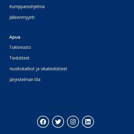
Kumppaniohjelma
Jälleenmyynti
Apua
Tukisivusto
Tiedotteet
Huoltokatkot ja vikatiedotteet
Järjestelmän tila
Facebook
Twitter
Instagram
LinkedIn