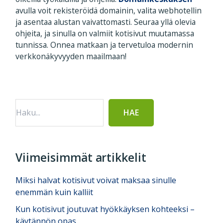
avulla voit rekisteröidä domainin, valita webhotellin
ja asentaa alustan vaivattomasti. Seuraa yllä olevia
ohjeita, ja sinulla on valmiit kotisivut muutamassa
tunnissa. Onnea matkaan ja tervetuloa modernin
verkkonäkyvyyden maailmaan!
Ensisijainen
sivupalkki
Viimeisimmät artikkelit
Miksi halvat kotisivut voivat maksaa sinulle
enemmän kuin kalliit
Kun kotisivut joutuvat hyökkäyksen kohteeksi –
käytännön opas