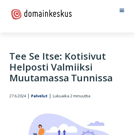
Hyppää
Hyppää
Hyppää
pääsisältöön
ensisijaiseen
alatunnisteeseen
sivupalkkiin
Domainkeskus
Tee Se Itse: Kotisivut
Helposti Valmiiksi
Muutamassa Tunnissa
|
|
27.6.2024
Palvelut
Lukuaika
2
minuuttia