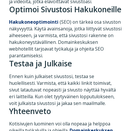
ja videoita, jotka elävöittävät sivustoasi.
Optimoi Sivustosi Hakukoneille
Hakukoneoptimointi
(SEO) on tärkeä osa sivuston
näkyvyyttä. Käytä avainsanoja, jotka liittyvät sivustosi
aiheeseen, ja varmista, että sivustosi rakenne on
hakukoneystävällinen. Domainkeskuksen
webhotellit tarjoavat työkaluja ja ohjeita SEO
parantamiseksi.
Testaa ja Julkaise
Ennen kuin julkaiset sivustosi, testaa se
huolellisesti. Varmista, että kaikki linkit toimivat,
sivut latautuvat nopeasti ja sivusto näyttää hyvältä
eri laitteilla. Kun olet tyytyväinen lopputulokseen,
voit julkaista sivustosi ja jakaa sen maailmalle.
Yhteenveto
Kotisivujen luominen voi olla nopeaa ja helppoa
oikeilla työkaluilla ja ohjeilla.
Domainkeskuksen