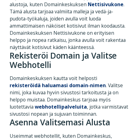
alustoja, kuten Domainkeskuksen
Nettisivukone
.
Tämä alusta tarjoaa valmiita malleja ja vedä-ja-
pudota-työkaluja, joiden avulla voit luoda
ammattimaisen näköiset kotisivut ilman koodausta.
Domainkeskuksen Nettisivukone on erityisen
helppo ja nopea ratkaisu, jonka avulla voit rakentaa
näyttävät kotisivut käden käänteessä.
Rekisteröi Domain ja Valitse
Webhotelli
Domainkeskuksen kautta voit helposti
rekisteröidä haluamasi domain-nimen
. Valitse
nimi, joka kuvaa hyvin sivustosi tarkoitusta ja on
helppo muistaa. Domainkeskus tarjoaa myös
luotettavia
webhotellipalveluita
, jotka varmistavat
sivustosi nopean ja sujuvan toiminnan.
Asenna Valitsemasi Alusta
Useimmat webhotellit, kuten Domainkeskus,