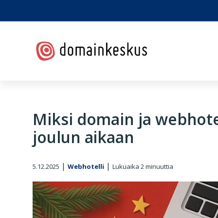
Hyppää
Hyppää
Hyppää
Hyppää
ensisijaiseen
pääsisältöön
ensisijaiseen
alatunnisteeseen
valikkoon
sivupalkkiin
Domainkeskus
Miksi domain ja webhotel
joulun aikaan
|
|
5.12.2025
Webhotelli
Lukuaika
2
minuuttia