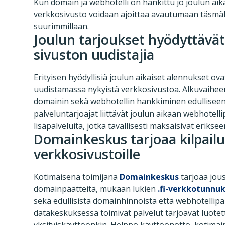
Kun domain ja webhotelli on hankittu jo joulun aika
verkkosivusto voidaan ajoittaa avautumaan täsmälli
suurimmillaan.
Joulun tarjoukset hyödyttävät e
sivuston uudistajia
Erityisen hyödyllisiä joulun aikaiset alennukset ovat
uudistamassa nykyistä verkkosivustoa. Alkuvaihee
domainin sekä webhotellin hankkiminen edulliseen 
palveluntarjoajat liittävät joulun aikaan webhotellip
lisäpalveluita, jotka tavallisesti maksaisivat eriksee
Domainkeskus tarjoaa kilpailu
verkkosivustoille
Kotimaisena toimijana
Domainkeskus
tarjoaa jous
domainpäätteitä, mukaan lukien
.fi-verkkotunnu
sekä edullisista domainhinnoista että webhotell
datakeskuksessa toimivat palvelut tarjoavat luotet
yksityiskäyttöönkin. Helppo käyttöönotto, kotimai