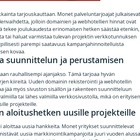
kainta tarjouskauttaan. Monet palveluntarjoajat julkaiseva
vaihdetta, jolloin domainien ja webhotellien hinnat ovat
ä tekee joulukaudesta erinomaisen hetken säästää etenkin,
ta tai haluat varmistaa tulevan projektin verkkotunnuksen
yypillisesti parempi saatavuus kampanjahinnoitelluista
yisen kovaa.
aa suunnittelun ja perustamisen
taan rauhallisempi ajanjakso. Tämä tarjoaa hyvän
jen kiireitä. Uuden domainin rekisteröinti ja webhotellin
aa jää myös sivuston sisällön ja rakenteen suunnitteluun
miilla tai lähes valmiilla verkkosivustolla, mikä on erityise
ille projekteille.
 aloitushetken uusille projekteille
 aloittaa uusia hankkeita. Monet yritykset suunnittelevat
nnistävät uusia markkinointikampanjoita juuri vuoden alussa