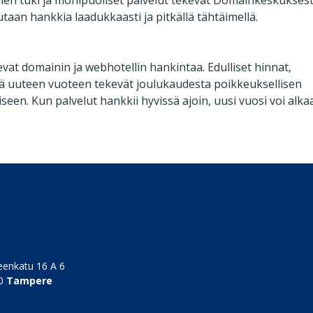
aan hankkia laadukkaasti ja pitkällä tähtäimellä.
tsevat domainin ja webhotellin hankintaa. Edulliset hinnat,
ymä uuteen vuoteen tekevät joulukaudesta poikkeuksellisen
een. Kun palvelut hankkii hyvissä ajoin, uusi vuosi voi alka
enkatu 16 A 6
0
Tampere