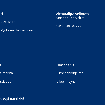
ti
Virtuaalipalvelimet/
Konesalipalvelut
 22516913
+358 236103777
ti@domainkeskus.com
s
Kumppanit
a meistä
Kumppaniohjelma
stiedot
Jälleenmyynti
et sopimusehdot