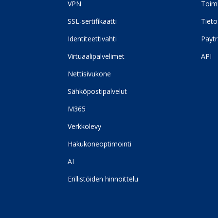
VPN
Toim
SSL-sertifikaatti
Tieto
Identiteettivahti
Paytr
Virtuaalipalvelimet
API
Nettisivukone
Sähköpostipalvelut
M365
Verkkolevy
Hakukoneoptimointi
AI
Erillistöiden hinnoittelu