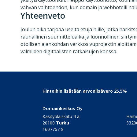
vahvan vaihtoehdon, kun domain ja webhotelli halut
Yhteenveto
Joulun aika tarjoaa useita etuja niille, jotka harki
rauhallinen suunnitteluaika ja luonnollinen siirt
otollisen ajankohdan verkkosivuprojektin aloittamis
valmiiden digitaalisten ratkaisujen kanssa.
Footer
Hintoihin lisätään arvonlisävero 25,5%
Domainkeskus Oy
Käsityöläiskatu 4 a
Häme
20100
Turku
3320
1607767-8