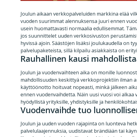
Joulun aikaan verkkopalveluiden markkina elää vilk
vuoden suurimmat alennuksensa juuri ennen vuoden
usein huomattavasti normaalia edullisemmat. Täm
jos suunnittelet uuden verkkosivuston perustamis
hyvissä ajoin. Säästöjen lisäksi joulukaudella on t
palvelupaketeista, sillä kilpailu asiakkaista on erit
Rauhallinen kausi mahdollist
Joulun ja vuodenvaihteen aika on monille luonnos
mahdollisuuden keskittyä verkkoprojektiin ilman ar
käyttöönotto hoituvat nopeasti, minkä jälkeen aik
ennen vuodenvaihdetta. Näin uusi vuosi voi alkaa val
hyödyllistä yrityksille, yhdistyksille ja henkilökohtais
Vuodenvaihde tuo luonnollisen
Joulun ja uuden vuoden rajapinta on luonteva hetki
palvelulaajennuksia, uudistavat brändiään tai käy