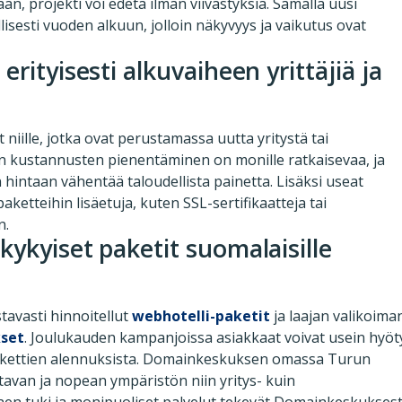
an, projekti voi edetä ilman viivästyksiä. Samalla uusi
sesti vuoden alkuun, jolloin näkyvyys ja vaikutus ovat
rityisesti alkuvaiheen yrittäjiä ja
 niille, jotka ovat perustamassa uutta yritystä tai
n kustannusten pienentäminen on monille ratkaisevaa, ja
hintaan vähentää taloudellista painetta. Lisäksi useat
aketteihin lisäetuja, kuten SSL-sertifikaatteja tai
n.
kykyiset paketit suomalaisille
tavasti hinnoitellut
webhotelli-paketit
ja laajan valikoima
kset
. Joulukauden kampanjoissa asiakkaat voivat usein hyöt
ipakettien alennuksista. Domainkeskuksen omassa Turun
tavan ja nopean ympäristön niin yritys- kuin
nen tuki ja monipuoliset palvelut tekevät Domainkeskukses