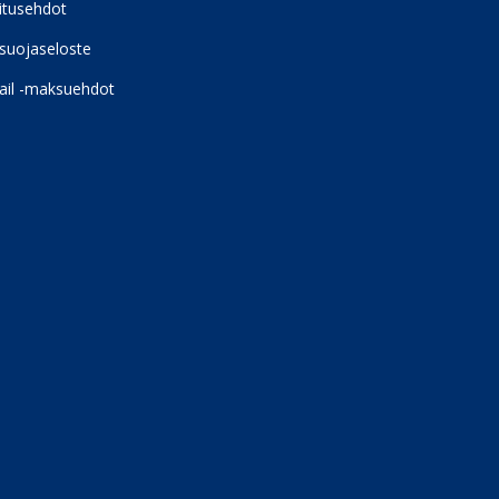
itusehdot
suojaseloste
ail -maksuehdot