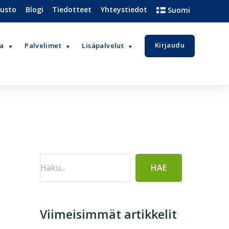
vusto
Blogi
Tiedotteet
Yhteystiedot
Suomi
Kirjaudu
va
Palvelimet
Lisäpalvelut
Ensisijainen
sivupalkki
Viimeisimmät artikkelit