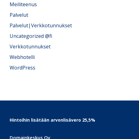
Meiliteenus
Palvelut
Palvelut|Verkkotunnukset
Uncategorized @fi
Verkkotunnukset
Webhotelli
WordPress
Footer
Hintoihin lisätään arvonlisävero 25,5%
Domainkeskus Oy