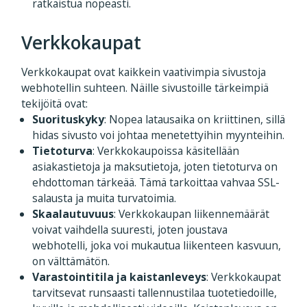
ratkaistua nopeasti.
Verkkokaupat
Verkkokaupat ovat kaikkein vaativimpia sivustoja
webhotellin suhteen. Näille sivustoille tärkeimpiä
tekijöitä ovat:
Suorituskyky
: Nopea latausaika on kriittinen, sillä
hidas sivusto voi johtaa menetettyihin myynteihin.
Tietoturva
: Verkkokaupoissa käsitellään
asiakastietoja ja maksutietoja, joten tietoturva on
ehdottoman tärkeää. Tämä tarkoittaa vahvaa SSL-
salausta ja muita turvatoimia.
Skaalautuvuus
: Verkkokaupan liikennemäärät
voivat vaihdella suuresti, joten joustava
webhotelli, joka voi mukautua liikenteen kasvuun,
on välttämätön.
Varastointitila ja kaistanleveys
: Verkkokaupat
tarvitsevat runsaasti tallennustilaa tuotetiedoille,