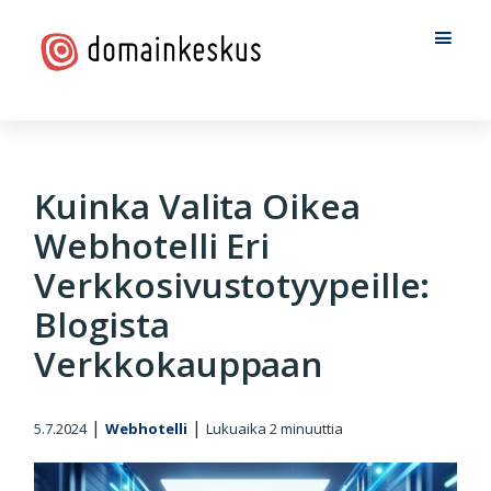
Hyppää
Hyppää
Hyppää
pääsisältöön
ensisijaiseen
alatunnisteeseen
sivupalkkiin
Domainkeskus
Kuinka Valita Oikea
Webhotelli Eri
Verkkosivustotyypeille:
Blogista
Verkkokauppaan
|
|
5.7.2024
Webhotelli
Lukuaika
2
minuuttia