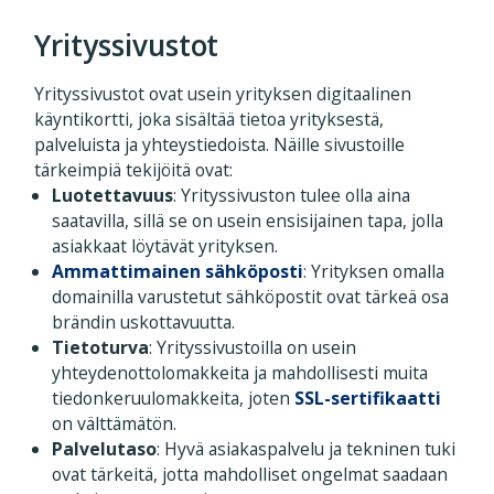
Yrityssivustot
Yrityssivustot ovat usein yrityksen digitaalinen
käyntikortti, joka sisältää tietoa yrityksestä,
palveluista ja yhteystiedoista. Näille sivustoille
tärkeimpiä tekijöitä ovat:
Luotettavuus
: Yrityssivuston tulee olla aina
saatavilla, sillä se on usein ensisijainen tapa, jolla
asiakkaat löytävät yrityksen.
Ammattimainen sähköposti
: Yrityksen omalla
domainilla varustetut sähköpostit ovat tärkeä osa
brändin uskottavuutta.
Tietoturva
: Yrityssivustoilla on usein
yhteydenottolomakkeita ja mahdollisesti muita
tiedonkeruulomakkeita, joten
SSL-sertifikaatti
on välttämätön.
Palvelutaso
: Hyvä asiakaspalvelu ja tekninen tuki
ovat tärkeitä, jotta mahdolliset ongelmat saadaan