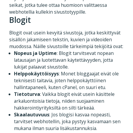
seikat, jotka tulee ottaa huomioon valittaessa
webhotellia kullekin sivustotyypille.
Blogit
Blogit ovat usein kevyitä sivustoja, jotka keskittyvät
sisällön jakamiseen tekstin, kuvien ja videoiden
muodossa. Näille sivustoille tärkeimpiä tekijöitä ovat:
Nopeus ja Uptime
: Blogit tarvitsevat nopean
latausajan ja luotettavan käytettävyyden, jotta
lukijat palaavat sivustolle.
Helppokäyttöisyys
: Monet bloggaajat eivät ole
teknisesti taitavia, joten helppokäyttöinen
hallintapaneeli, kuten cPanel, on suuri etu.
Tietoturva
: Vaikka blogit eivät usein käsittele
arkaluontoisia tietoja, niiden suojaaminen
hakkerointiyrityksiltä on silti tärkeää.
Skaalautuvuus
: Jos blogisi kasvaa nopeasti,
tarvitset webhotellin, joka pystyy kasvamaan sen
mukana ilman suuria lisäkustannuksia.