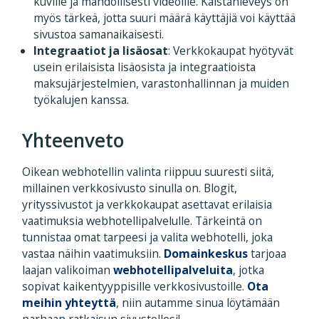
kuville ja mahdollisesti videoille. Kaistanleveys on
myös tärkeä, jotta suuri määrä käyttäjiä voi käyttää
sivustoa samanaikaisesti.
Integraatiot ja lisäosat
: Verkkokaupat hyötyvät
usein erilaisista lisäosista ja integraatioista
maksujärjestelmien, varastonhallinnan ja muiden
työkalujen kanssa.
Yhteenveto
Oikean webhotellin valinta riippuu suuresti siitä,
millainen verkkosivusto sinulla on. Blogit,
yrityssivustot ja verkkokaupat asettavat erilaisia
vaatimuksia webhotellipalvelulle. Tärkeintä on
tunnistaa omat tarpeesi ja valita webhotelli, joka
vastaa näihin vaatimuksiin.
Domainkeskus
tarjoaa
laajan valikoiman
webhotellipalveluita
, jotka
sopivat kaikentyyppisille verkkosivustoille.
Ota
meihin yhteyttä
, niin autamme sinua löytämään
parhaan ratkaisun sivustollesi!