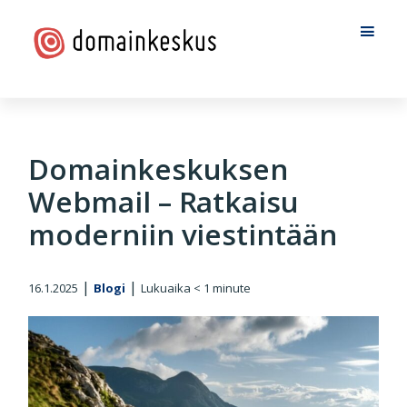
Hyppää
Hyppää
Hyppää
pääsisältöön
ensisijaiseen
alatunnisteeseen
sivupalkkiin
Domainkeskus
Domainkeskuksen
Webmail – Ratkaisu
moderniin viestintään
|
|
16.1.2025
Blogi
Lukuaika
< 1
minute