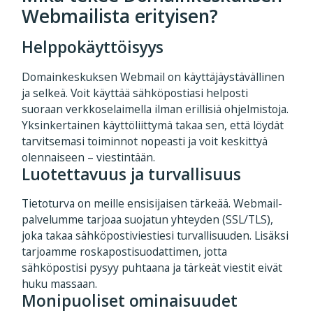
Webmailista erityisen?
Helppokäyttöisyys
Domainkeskuksen Webmail on käyttäjäystävällinen
ja selkeä. Voit käyttää sähköpostiasi helposti
suoraan verkkoselaimella ilman erillisiä ohjelmistoja.
Yksinkertainen käyttöliittymä takaa sen, että löydät
tarvitsemasi toiminnot nopeasti ja voit keskittyä
olennaiseen – viestintään.
Luotettavuus ja turvallisuus
Tietoturva on meille ensisijaisen tärkeää. Webmail-
palvelumme tarjoaa suojatun yhteyden (SSL/TLS),
joka takaa sähköpostiviestiesi turvallisuuden. Lisäksi
tarjoamme roskapostisuodattimen, jotta
sähköpostisi pysyy puhtaana ja tärkeät viestit eivät
huku massaan.
Monipuoliset ominaisuudet