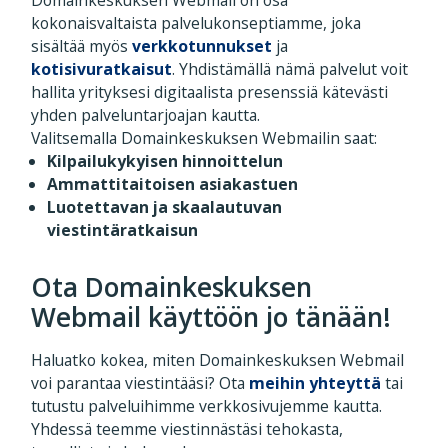
kokonaisvaltaista palvelukonseptiamme, joka
sisältää myös
verkkotunnukset
ja
kotisivuratkaisut
. Yhdistämällä nämä palvelut voit
hallita yrityksesi digitaalista presenssiä kätevästi
yhden palveluntarjoajan kautta.
Valitsemalla Domainkeskuksen Webmailin saat:
Kilpailukykyisen hinnoittelun
Ammattitaitoisen asiakastuen
Luotettavan ja skaalautuvan
viestintäratkaisun
Ota Domainkeskuksen
Webmail käyttöön jo tänään!
Haluatko kokea, miten Domainkeskuksen Webmail
voi parantaa viestintääsi? Ota
meihin yhteyttä
tai
tutustu palveluihimme verkkosivujemme kautta.
Yhdessä teemme viestinnästäsi tehokasta,