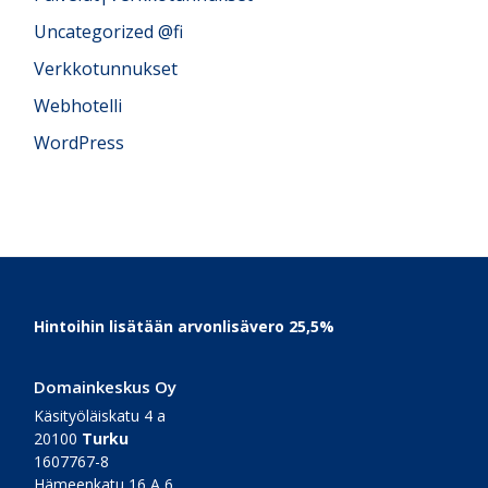
Uncategorized @fi
Verkkotunnukset
Webhotelli
WordPress
Footer
Hintoihin lisätään arvonlisävero 25,5%
Domainkeskus Oy
Käsityöläiskatu 4 a
20100
Turku
1607767-8
Hämeenkatu 16 A 6