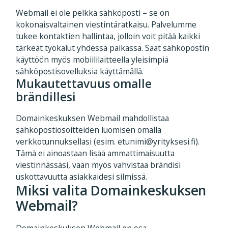
Webmail ei ole pelkkä sähköposti – se on
kokonaisvaltainen viestintäratkaisu. Palvelumme
tukee kontaktien hallintaa, jolloin voit pitää kaikki
tärkeät työkalut yhdessä paikassa. Saat sähköpostin
käyttöön myös mobiililaitteella yleisimpiä
sähköpostisovelluksia käyttämällä.
Mukautettavuus omalle
brändillesi
Domainkeskuksen Webmail mahdollistaa
sähköpostiosoitteiden luomisen omalla
verkkotunnuksellasi (esim. etunimi@yrityksesi.fi).
Tämä ei ainoastaan lisää ammattimaisuutta
viestinnässäsi, vaan myös vahvistaa brändisi
uskottavuutta asiakkaidesi silmissä.
Miksi valita Domainkeskuksen
Webmail?
Domainkeskuksen Webmail on osa